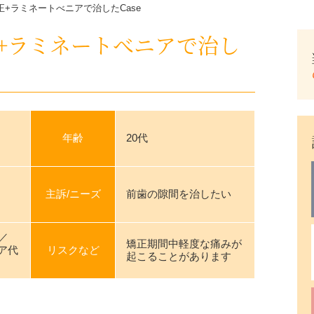
正+ラミネートべニアで治したCase
+ラミネートべニアで治し
年齢
20代
主訴/ニーズ
前歯の隙間を治したい
 ／
矯正期間中軽度な痛みが
ア代
リスクなど
起こることがあります