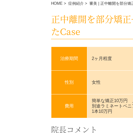
HOME
>
症例紹介
>
審美
| 正中離開を部分矯
正中離開を部分矯正
たCase
治療期間
2ヶ月程度
性別
女性
簡単な矯正10万円
費用
別途ラミネートベニ
1本10万円
院長コメント