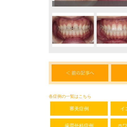
＜ 前の記事へ
各症例の一覧はこちら
審美症例
イ
歯周外科症例
ホ